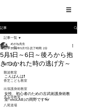
記事
記事一覧
めがね先生
記事一覧
2022年5月7日
読了時間: 2分
5月1日～6日～後ろから抱
ブログ
きつかれた時の逃げ方～
練習日記
難波教室
こんばんは❗️
香芝こども教室
出張護身術教室
女性、初心者のための古武術護身術教
天王寺教室
室｢ekoLAB｣の岡野です👓
八尾道場