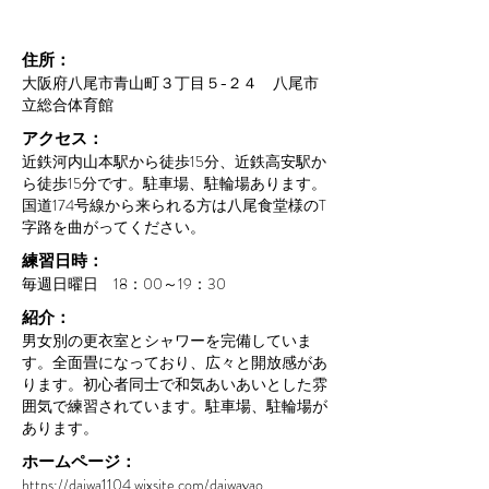
住所：
大阪府八尾市青山町３丁目５−２４ 八尾市
立総合体育館
アクセス：
​近鉄河内山本駅から徒歩15分、近鉄高安駅か
ら徒歩15分です。駐車場、駐輪場あります。
国道174号線から来られる方は八尾食堂様のT
字路を曲がってください。
練習日時：
​毎週日曜日 18：00～19：30
紹介：
​男女別の更衣室とシャワーを完備していま
す。全面畳になっており、広々と開放感があ
ります。初心者同士で和気あいあいとした雰
囲気で練習されています。駐車場、駐輪場が
あります。
ホームページ：
https://daiwa1104.wixsite.com/daiwayao