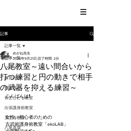
記事
記事一覧
めがね先生
記事一覧
2020年9月21日
読了時間: 2分
八尾教室～遠い間合いから
ブログ
打つ練習と円の動きで相手
練習日記
の武器を抑える練習～
難波教室
こんばんは❗️
香芝こども教室
出張護身術教室
女性、初心者のための
天王寺教室
古武術護身術教室「ekoLAB」
八尾道場