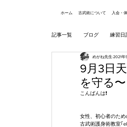
ホーム
古武術について
入会・
記事一覧
ブログ
練習日
八尾道場
めがね先生
防犯
2021年
9月3日
を守る〜
こんばんは❗️
女性、初心者のため
古武術護身術教室｢ek