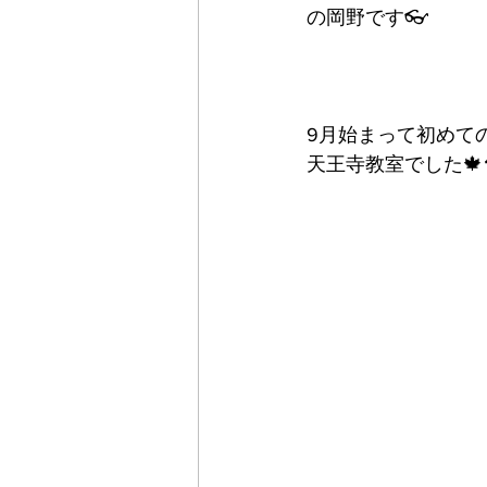
の岡野です👓
9月始まって初めて
天王寺教室でした🍁