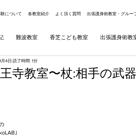
体験について
各教室紹介
よく頂く質問
出張護身術教室・グルー
記
難波教室
香芝こども教室
出張護身術教
9月4日
読了時間: 1分
天王寺教室〜杖:相手の武
の
oLAB｣