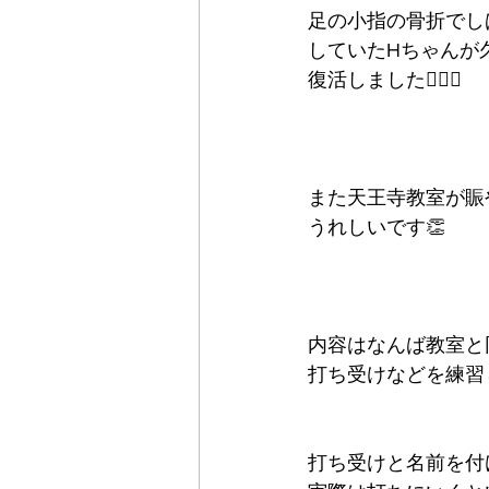
足の小指の骨折でし
していたHちゃんが
復活しました🙆‍♀️✨
また天王寺教室が賑
うれしいです👏
内容はなんば教室と
打ち受けなどを練習し
打ち受けと名前を付