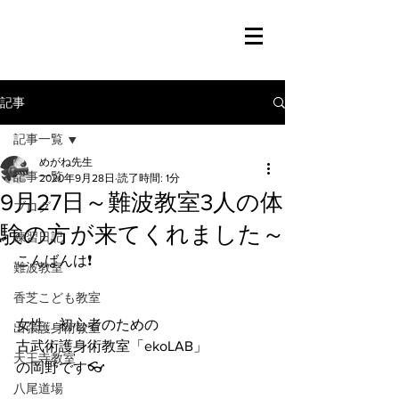
記事
記事一覧
めがね先生
記事一覧
2020年9月28日
読了時間: 1分
9月27日～難波教室3人の体
ブログ
験の方が来てくれました～
練習日記
こんばんは❗️
難波教室
香芝こども教室
女性、初心者のための
出張護身術教室
古武術護身術教室「ekoLAB」
天王寺教室
の岡野です👓
八尾道場