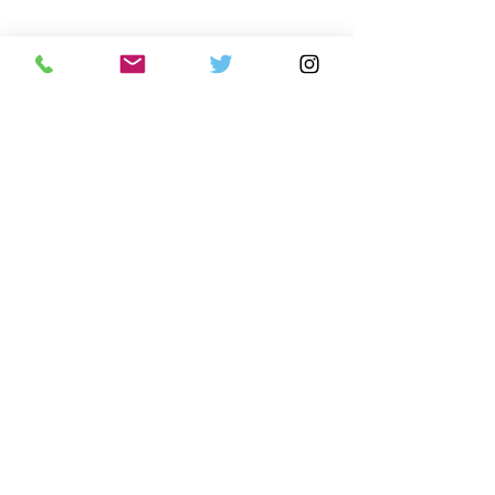
コメント
コメントを追加…
7/15～19 近距離の攻撃か
槍術の体験会に
ら身を守る
ました🌸
©2018 by 古武術護身術教室「ekoLAB」.
Proudly created with Wix.com