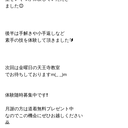
ました😊
後半は手解きや小手返しなど
素手の技を体験して頂きました🔰
次回は金曜日の天王寺教室
でお待ちしておりますm(_ _)m
体験随時募集中です❗️
月謝の方は道着無料プレゼント中
なのでこの機会にぜひお越しください
🙇