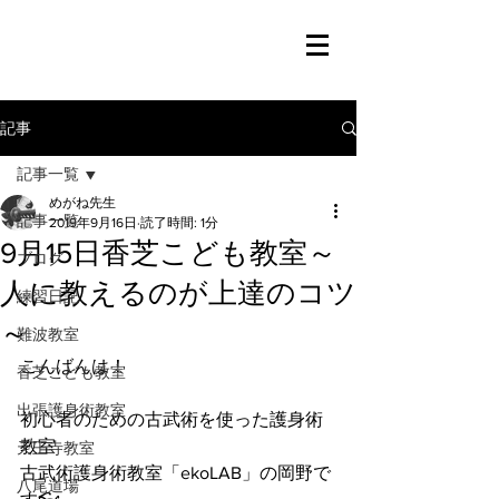
記事
記事一覧
めがね先生
記事一覧
2019年9月16日
読了時間: 1分
9月15日香芝こども教室～
ブログ
人に教えるのが上達のコツ
練習日記
～
難波教室
こんばんは！
香芝こども教室
出張護身術教室
初心者のための古武術を使った護身術
教室
天王寺教室
古武術護身術教室「ekoLAB」の岡野で
八尾道場