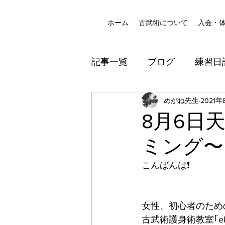
ホーム
古武術について
入会・
記事一覧
ブログ
練習日
八尾道場
めがね先生
防犯
2021年
8月6日
ミング〜
こんばんは❗️
女性、初心者のため
古武術護身術教室｢ek