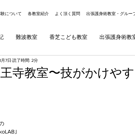
体験について
各教室紹介
よく頂く質問
出張護身術教室・グルー
記
難波教室
香芝こども教室
出張護身術教
8月7日
読了時間: 2分
天王寺教室〜技がかけや
の
oLAB｣