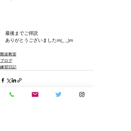
最後までご拝読
ありがとうございましたm(_ _)m
難波教室
ブログ
練習日記
すべて表示
最新記事