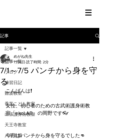
記事
記事一覧
めがね先生
記事一覧
7月8日
読了時間: 2分
7/1～7/5 パンチから身を守
ブログ
る
練習日記
こんばんは❗️
難波教室
香芝こども教室
女性、初心者のための古武術護身術教
室「ekoLAB」の岡野です👓
出張護身術教室
天王寺教室
八尾道場
今月はパンチから身を守るでした👊