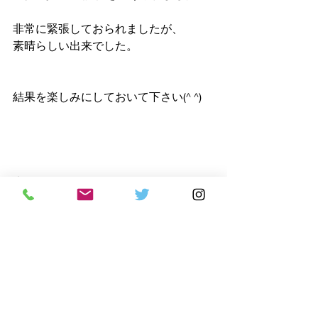
非常に緊張しておられましたが、
素晴らしい出来でした。
結果を楽しみにしておいて下さい(^ ^)
来週も19:50からなんばカルチャービル
にて練習を行います。
生徒募集中です！
興味のある方はまずは無料体験に
お越しくださいm(_ _)m