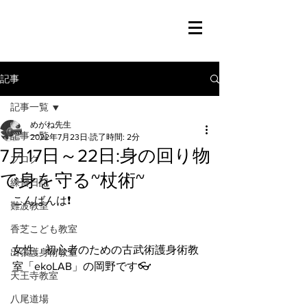
記事
記事一覧
めがね先生
記事一覧
2022年7月23日
読了時間: 2分
7月17日～22日:身の回り物
ブログ
で身を守る~杖術~
練習日記
こんばんは❗️
難波教室
香芝こども教室
女性、初心者のための古武術護身術教
出張護身術教室
室「ekoLAB」の岡野です👓
天王寺教室
八尾道場