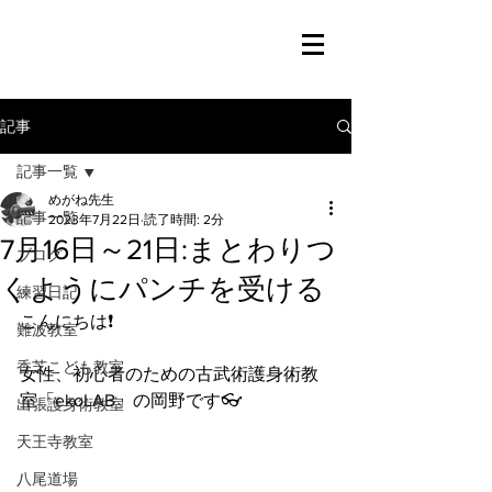
記事
記事一覧
めがね先生
記事一覧
2023年7月22日
読了時間: 2分
7月16日～21日:まとわりつ
ブログ
くようにパンチを受ける
練習日記
こんにちは❗️
難波教室
香芝こども教室
女性、初心者のための古武術護身術教
室「ekoLAB」の岡野です👓
出張護身術教室
天王寺教室
八尾道場