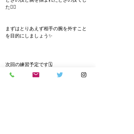
た🙆‍♀️
まずはとりあえず相手の腕を外すこと
を目的にしましょう✨
次回の練習予定です🗓
・八尾教室:7月2日(日)18:00～19:30
・なんば教室:7月3日(月)19:50～21:20
・天王寺教室:7月7日(金)19:30～21:00
無料体験随時受付中です✨
興味のある方はこの機会にぜひ1度お越