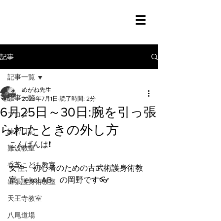
記事
記事一覧
めがね先生
記事一覧
2023年7月1日
読了時間: 2分
6月25日～30日:腕を引っ張
ブログ
られたときの外し方
練習日記
こんばんは❗️
難波教室
香芝こども教室
女性、初心者のための古武術護身術教
室「ekoLAB」の岡野です👓
出張護身術教室
天王寺教室
八尾道場