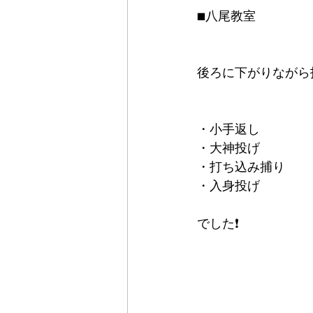
■八尾教室
後ろに下がりながら技
・小手返し
・大神投げ
・打ち込み捕り
・入身投げ
でした❗️