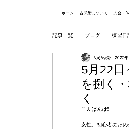
ホーム
古武術について
入会・
記事一覧
ブログ
練習日
八尾道場
めがね先生
防犯
2022年
5月22
を捌く・
く
こんばんは❗️
女性、初心者のための