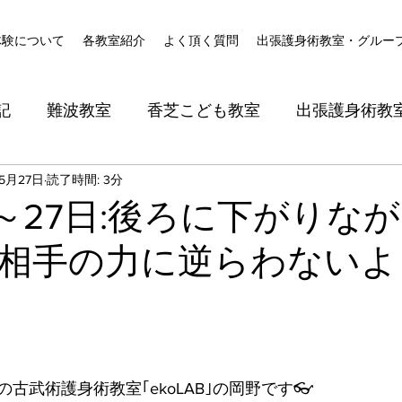
体験について
各教室紹介
よく頂く質問
出張護身術教室・グルー
記
難波教室
香芝こども教室
出張護身術教
5月27日
読了時間: 3分
日～27日:後ろに下がりな
相手の力に逆らわないよ
古武術護身術教室｢ekoLAB｣の岡野です👓