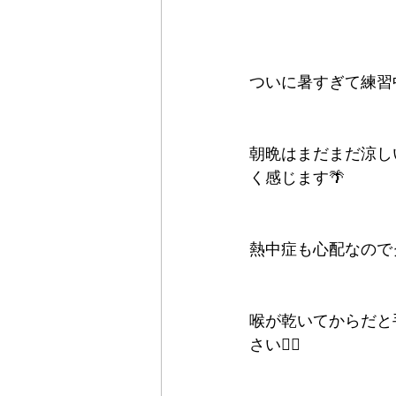
ついに暑すぎて練習
朝晩はまだまだ涼し
く感じます🌴
熱中症も心配なので
喉が乾いてからだと
さい🙇‍♂️