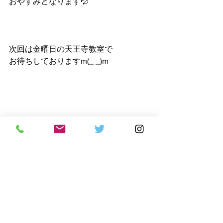
おやすみとなります💦
次回は金曜日の天王寺教室で
お待ちしておりますm(_ _)m
体験随時募集中です❗️
春はなにかをはじめるのに
ピッタリの季節です🌸
興味のある方はこの機会に
ぜひお越しください(^ ^)