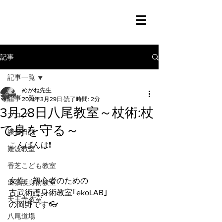
記事
記事一覧
めがね先生
記事一覧
2021年3月29日
読了時間: 2分
3月28日八尾教室～杖術:杖
ブログ
で身を守る～
練習日記
こんばんは❗️
難波教室
香芝こども教室
女性、初心者のための
出張護身術教室
古武術護身術教室｢ekoLAB｣
天王寺教室
の岡野です👓
八尾道場