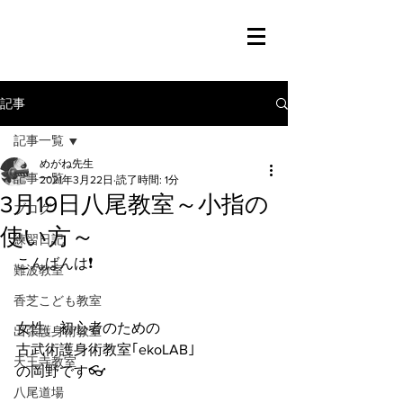
記事
記事一覧
めがね先生
記事一覧
2021年3月22日
読了時間: 1分
3月19日八尾教室～小指の
ブログ
使い方～
練習日記
こんばんは❗️
難波教室
香芝こども教室
女性、初心者のための
出張護身術教室
古武術護身術教室｢ekoLAB｣
天王寺教室
の岡野です👓
八尾道場