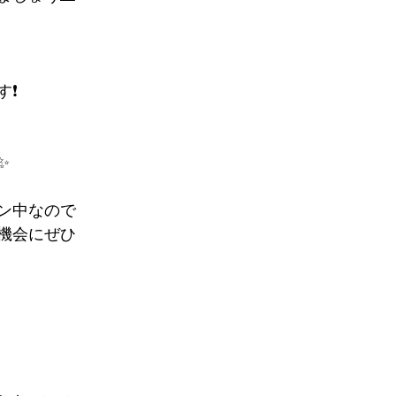
❗️
✨
ン中なので
機会にぜひ