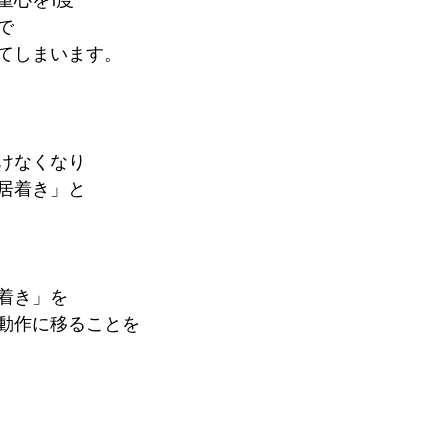
重心を1度
で
てしまいます。
けなくなり
居着き」と
着き」を
動作に移ることを