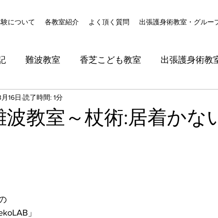
体験について
各教室紹介
よく頂く質問
出張護身術教室・グルー
記
難波教室
香芝こども教室
出張護身術教
3月16日
読了時間: 1分
日難波教室～杖術:居着かな
の
oLAB」