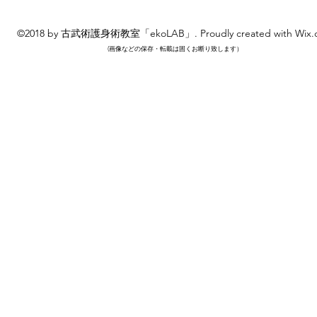
©2018 by 古武術護身術教室「ekoLAB」. Proudly created with Wix.
​(画像などの保存・転載は固くお断り致します）