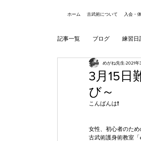
ホーム
古武術について
入会・
記事一覧
ブログ
練習日
八尾道場
めがね先生
防犯
2021年
3月15
び～
こんばんは❗️
女性、初心者のため
古武術護身術教室「ek