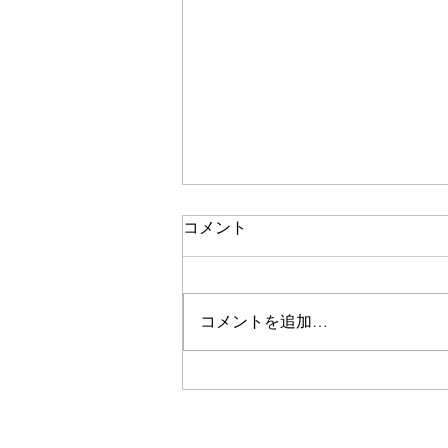
コメント
コメントを追加…
7/22～26 大振りのパンチか
ら身を守る