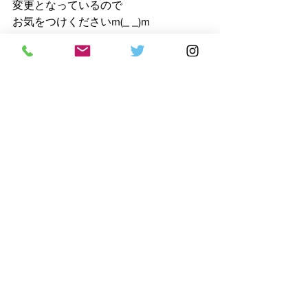
変更となっているので
お気をつけくださいm(_ _)m
体験随時募集中です✨
道着無料プレゼント中なので
興味のある方はこの機会に
まずは体験からどうぞ(^ ^)
最後まで読んで
頂きましてありがとうございました🙇