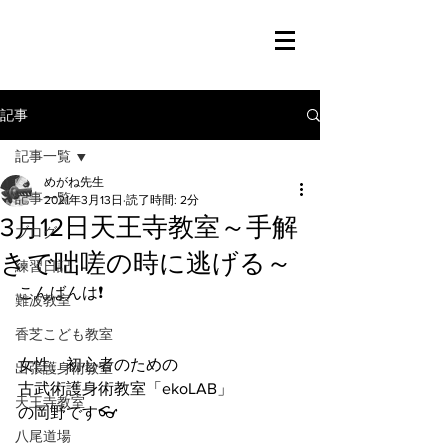
記事
記事一覧
めがね先生
記事一覧
2021年3月13日
読了時間: 2分
3月12日天王寺教室～手解
ブログ
きで咄嗟の時に逃げる～
練習日記
こんばんは❗️
難波教室
香芝こども教室
女性、初心者のための
出張護身術教室
古武術護身術教室「ekoLAB」
天王寺教室
の岡野です👓
八尾道場