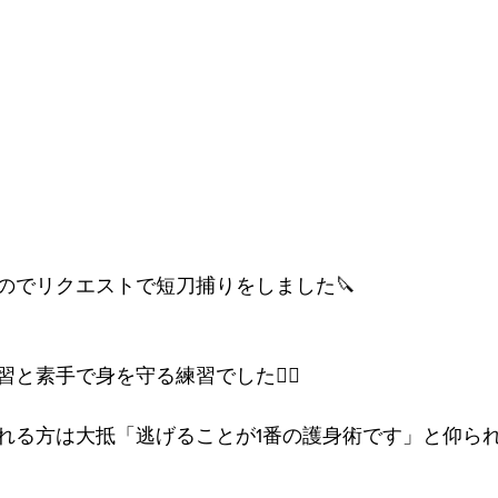
のでリクエストで短刀捕りをしました🔪
と素手で身を守る練習でした🙆‍♀️
れる方は大抵「逃げることが1番の護身術です」と仰ら