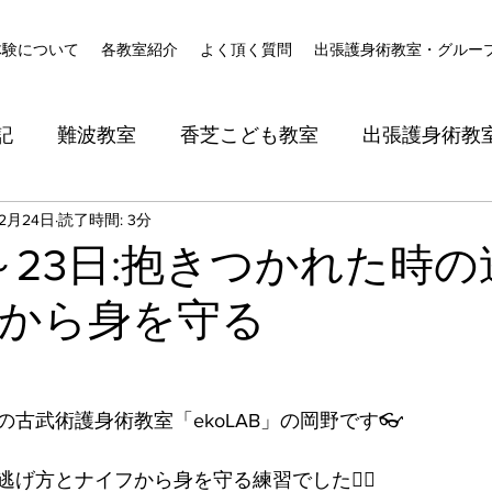
体験について
各教室紹介
よく頂く質問
出張護身術教室・グルー
記
難波教室
香芝こども教室
出張護身術教
年2月24日
読了時間: 3分
日～23日:抱きつかれた時
から身を守る
古武術護身術教室「ekoLAB」の岡野です👓
げ方とナイフから身を守る練習でした🙆‍♀️