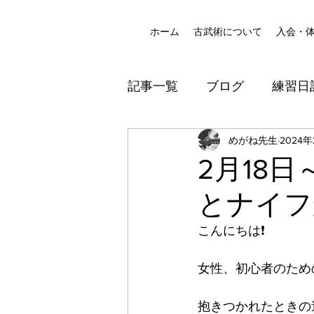
ホーム
古武術について
入会・
記事一覧
ブログ
練習日
八尾道場
めがね先生
防犯
2024
2月18
とナイフ
こんにちは❗️
女性、初心者のための
抱きつかれたときの逃