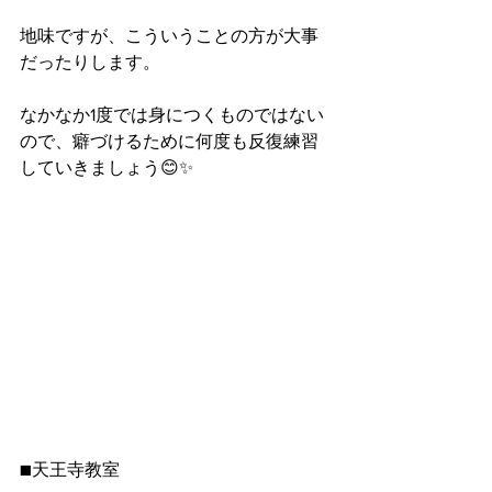
地味ですが、こういうことの方が大事
だったりします。
なかなか1度では身につくものではない
ので、癖づけるために何度も反復練習
していきましょう😊✨
■天王寺教室