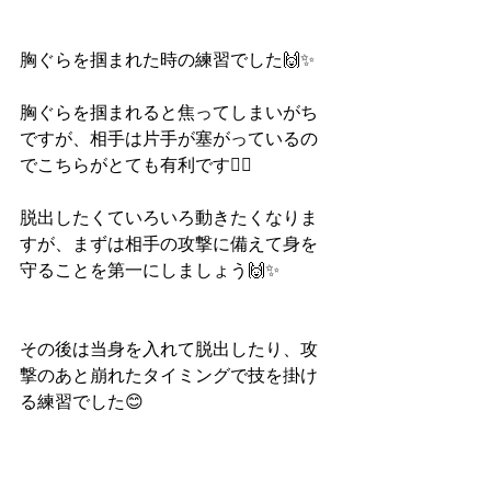
胸ぐらを掴まれた時の練習でした🙌✨
胸ぐらを掴まれると焦ってしまいがち
ですが、相手は片手が塞がっているの
でこちらがとても有利です🙆‍♀️
脱出したくていろいろ動きたくなりま
すが、まずは相手の攻撃に備えて身を
守ることを第一にしましょう🙌✨
その後は当身を入れて脱出したり、攻
撃のあと崩れたタイミングで技を掛け
る練習でした😊