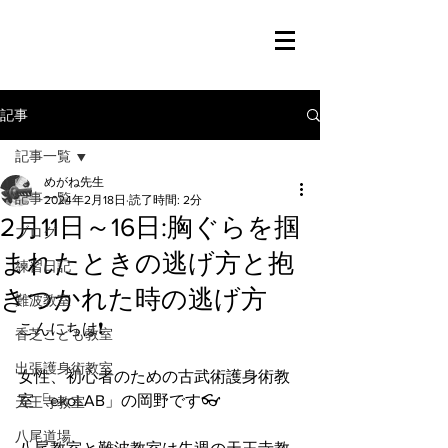
記事
記事一覧
めがね先生
記事一覧
2024年2月18日
読了時間: 2分
2月11日～16日:胸ぐらを掴
ブログ
まれたときの逃げ方と抱
練習日記
きつかれた時の逃げ方
難波教室
こんにちは❗️
香芝こども教室
出張護身術教室
女性、初心者のための古武術護身術教
室「ekoLAB」の岡野です👓
天王寺教室
八尾道場