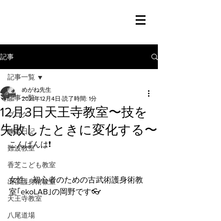
記事
記事一覧
めがね先生
記事一覧
2021年12月4日
読了時間: 1分
12月3日天王寺教室〜技を
ブログ
失敗したときに変化する〜
練習日記
こんばんは❗️
難波教室
香芝こども教室
女性、初心者のための古武術護身術教
出張護身術教室
室｢ekoLAB｣の岡野です👓
天王寺教室
八尾道場