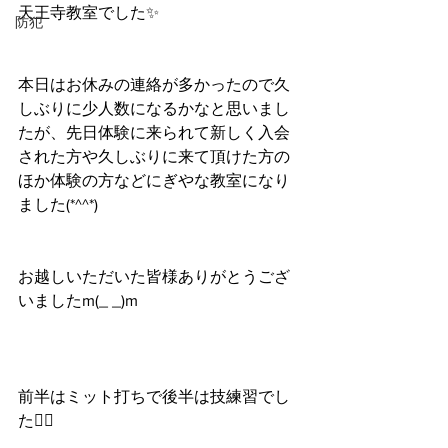
天王寺教室でした✨
防犯
本日はお休みの連絡が多かったので久
しぶりに少人数になるかなと思いまし
たが、先日体験に来られて新しく入会
された方や久しぶりに来て頂けた方の
ほか体験の方などにぎやな教室になり
ました(*^^*)
お越しいただいた皆様ありがとうござ
いましたm(_ _)m
前半はミット打ちで後半は技練習でし
た🙆‍♀️