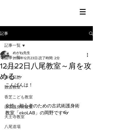
記事
記事一覧
めがね先生
記事一覧
2019年12月23日
読了時間: 2分
12月22日八尾教室～肩を攻
ブログ
める～
練習日記
こんばんは！
難波教室
香芝こども教室
女性、初心者のための古武術護身術
出張護身術教室
教室「ekoLAB」の岡野です👓
天王寺教室
八尾道場