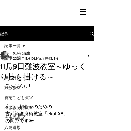
記事
記事一覧
めがね先生
記事一覧
2020年11月10日
読了時間: 1分
11月9日難波教室～ゆっく
ブログ
り技を掛ける～
練習日記
こんばんは❗️
難波教室
香芝こども教室
女性、初心者のための
出張護身術教室
古武術護身術教室「ekoLAB」
天王寺教室
の岡野です👓
八尾道場