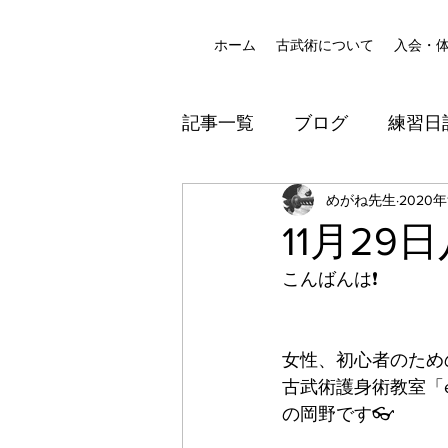
ホーム
古武術について
入会・
記事一覧
ブログ
練習日
八尾道場
めがね先生
防犯
2020年
11月2
こんばんは❗️
女性、初心者のため
古武術護身術教室「ek
の岡野です👓