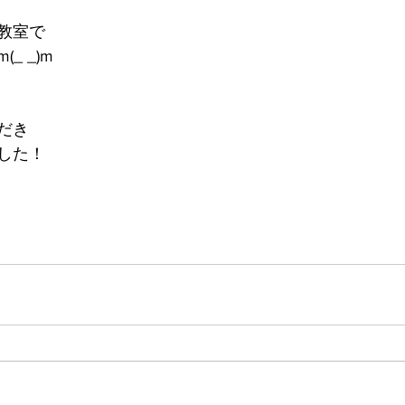
教室で
_ _)m
だき
した！