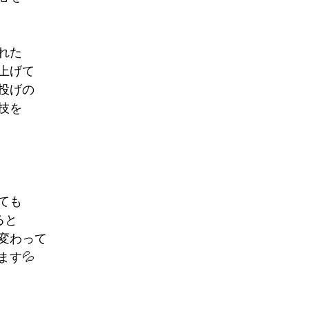
れた
上げて
投げの
技を
ても
ると
変わって
ます💦