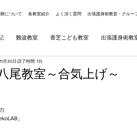
体験について
各教室紹介
よく頂く質問
出張護身術教室・グルー
記
難波教室
香芝こども教室
出張護身術教
11月30日
読了時間: 1分
9日八尾教室～合気上げ～
の
oLAB」