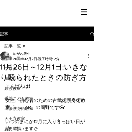
記事
記事一覧
めがね先生
記事一覧
2023年12月2日
読了時間: 2分
11月26日～12月1日:いきな
ブログ
り殴られたときの防ぎ方
練習日記
こんばんは❗️
難波教室
香芝こども教室
女性、初心者のための古武術護身術教
室「ekoLAB」の岡野です👓
出張護身術教室
天王寺教室
いつのまにか12月に入り冬っぽい日が
八尾道場
続いています⛄️