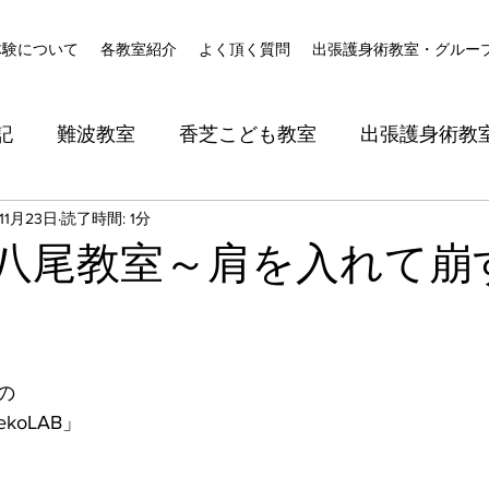
体験について
各教室紹介
よく頂く質問
出張護身術教室・グルー
記
難波教室
香芝こども教室
出張護身術教
11月23日
読了時間: 1分
2日八尾教室～肩を入れて崩
の
oLAB」