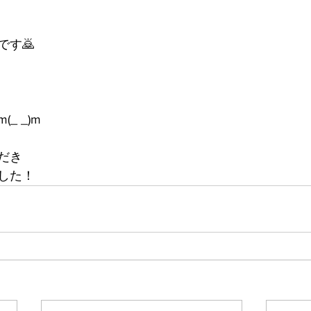
です🙇
_ _)m
だき
した！