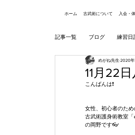
ホーム
古武術について
入会・
記事一覧
ブログ
練習日
八尾道場
めがね先生
防犯
2020年
11月2
こんばんは❗️
女性、初心者のため
古武術護身術教室「ek
の岡野です👓