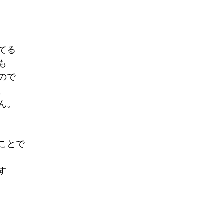
てる
も
ので
、
ん。
ことで
す