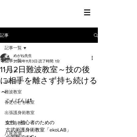
記事
記事一覧
めがね先生
記事一覧
2020年11月3日
読了時間: 1分
11月2日難波教室～技の後
ブログ
に相手を離さず持ち続ける
練習日記
～
難波教室
こんばんは❗️
香芝こども教室
出張護身術教室
女性、初心者のための
天王寺教室
古武術護身術教室「ekoLAB」
八尾道場