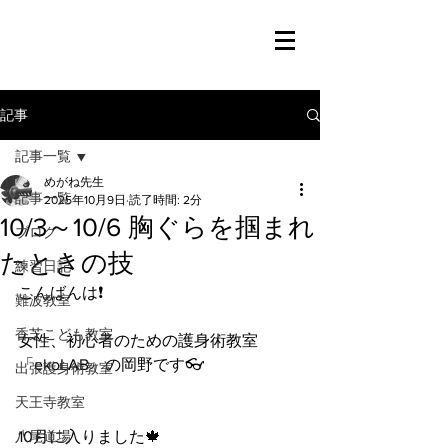
記事
記事一覧
めがね先生
記事一覧
2025年10月9日
読了時間: 2分
10/3～10/6 胸ぐらを掴まれ
ブログ
たときの技
練習日記
こんばんは❗️
難波教室
香芝こども教室
女性、初心者のための護身術教室
「ekoLAB」の岡野です👓
出張護身術教室
天王寺教室
八尾道場
10月に入りました🍁