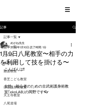
記事
記事一覧
めがね先生
記事一覧
2022年1月10日
読了時間: 1分
1月9日八尾教室〜相手の力
ブログ
を利用して技を掛ける〜
練習日記
こんばんは❗️
難波教室
香芝こども教室
女性、初心者のための古武術護身術教
出張護身術教室
室｢ekoLAB｣の岡野です👓
天王寺教室
八尾道場