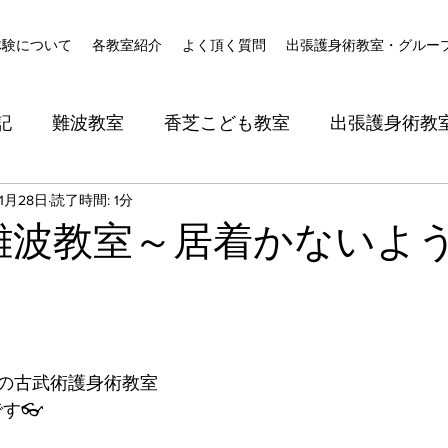
体験について
各教室紹介
よく頂く質問
出張護身術教室・グルー
記
難波教室
香芝こども教室
出張護身術教
1月28日
読了時間: 1分
日難波教室～居着かないよ
の古武術護身術教室
です👓