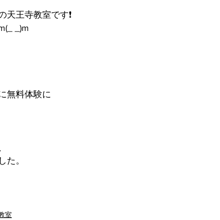
天王寺教室です❗️
_ _)m
に無料体験に
、
した。
教室