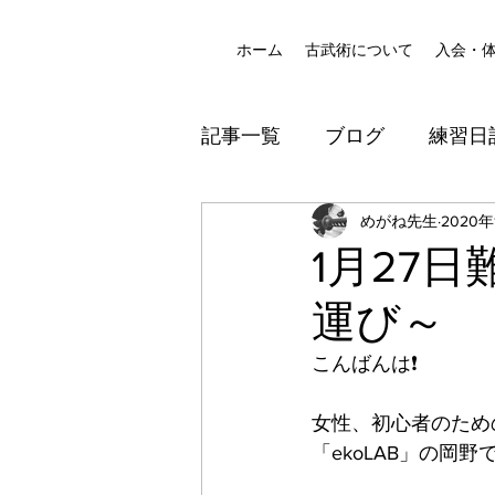
ホーム
古武術について
入会・
記事一覧
ブログ
練習日
八尾道場
めがね先生
防犯
2020年
1月27
運び～
こんばんは❗️
女性、初心者のため
「ekoLAB」の岡野