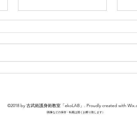
昇段
後ろから抱きつかれたときの
逃げ方
©2018 by 古武術護身術教室「ekoLAB」. Proudly created with Wix.
​(画像などの保存・転載は固くお断り致します）