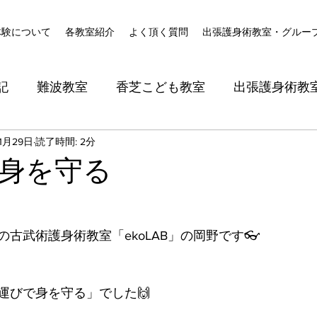
体験について
各教室紹介
よく頂く質問
出張護身術教室・グルー
記
難波教室
香芝こども教室
出張護身術教
1月29日
読了時間: 2分
身を守る
古武術護身術教室「ekoLAB」の岡野です👓
運びで身を守る」でした🙌