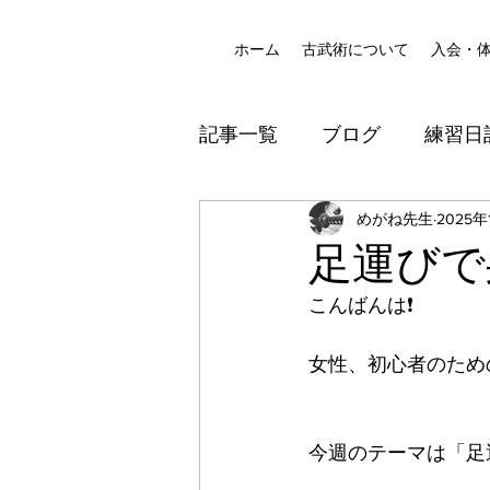
ホーム
古武術について
入会・
記事一覧
ブログ
練習日
八尾道場
めがね先生
防犯
2025年
足運びで
こんばんは❗️
女性、初心者のための
今週のテーマは「足