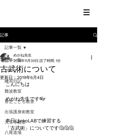
記事
記事一覧
めがね先生
記事一覧
2018年11月30日
読了時間: 1分
古武術について
ブログ
更新日：
2019年6月4日
練習日記
こんにちは
難波教室
めがね先生です👓
香芝こども教室
出張護身術教室
本日はekoLABで練習する
天王寺教室
「古武術」についてです🤔🤔🤔
八尾道場